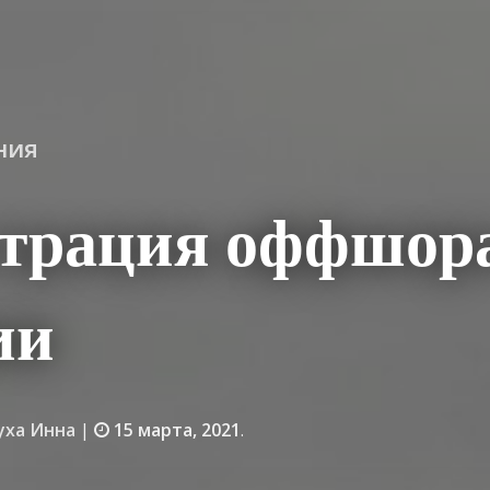
ния
страция оффшора
ии
уха Инна
|
15 марта, 2021
.